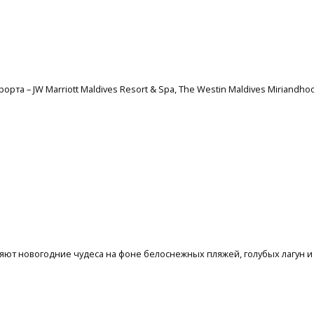
рта – JW Marriott Maldives Resort & Spa, The Westin Maldives Miriandho
няют новогодние чудеса на фоне белоснежных пляжей, голубых лагун и 