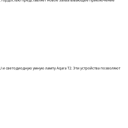
, с гордостью представляет новое захватывающее приключение
 и светодиодную умную лампу Aqara T2. Эти устройства позволяют