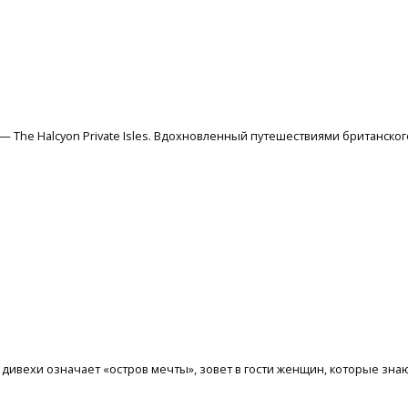
 The Halcyon Private Isles. Вдохновленный путешествиями британского ис
а дивехи означает «остров мечты», зовет в гости женщин, которые зна