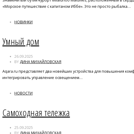
Знаменитый бутик-курорт Milaidhoo Maldives, расположенный в сер
«Морское путешествие с капитаном Иббе». Это не просто рыбалка…
НОВИНКИ
Умный дом
26.09.2025
BY
ДИНА МИХАЙЛОВСКАЯ
Aqara.ru представляет два новейших устройства для повышения комф
интегрировать управление освещением…
НОВОСТИ
Самоходная тележка
25.09.2025
BY
ДИНА МИХАЙЛОВСКАЯ