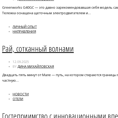
Greenworks G40GC — это давно зарекомендовавшая себя модель самох
Тележка оснащена щеточным электродвигателем и…
ЛИЧНЫЙ ОПЫТ
НАПРАВЛЕНИЯ
Рай, сотканный волнами
12.09.2025
BY
ДИНА МИХАЙЛОВСКАЯ
Двадцать пять минут от Мале — путь, на котором стираются границы
частную…
НОВОСТИ
ОТЕЛИ
Гостеприимство с инновационными вп