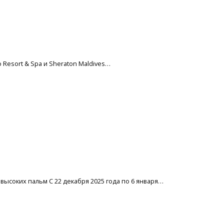
o Resort & Spa и Sheraton Maldives…
высоких пальм С 22 декабря 2025 года по 6 января…