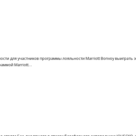
жности для участников программы лояльности Marriott Bonvoy выигра
раммой Marriott…