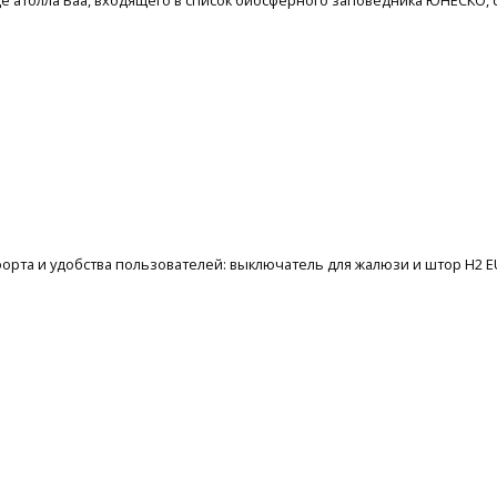
дце атолла Баа, входящего в список биосферного заповедника ЮНЕСКО
орта и удобства пользователей: выключатель для жалюзи и штор H2 EU